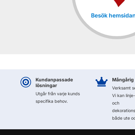
Besök hemsida

Kundanpassade

Mångårig 
lösningar
Verksamt s
Utgår från varje kunds
Vi kan linje
specifika behov.
och
dekoration
både ute oc