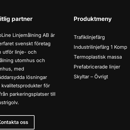
itlig partner
Produktmeny
oLine Linjemålning AB är
Trafiklinjefärg
 erfaret svenskt företag
Industrilinjefärg 1 Komp
 utför linje- och
Termoplastisk massa
ålning utomhus och
Prefabricerade linjer
mhus, med
Skyltar – Övrigt
äddarsydda lösningar
 kvalitetsprodukter för
 från parkeringsplatser till
strigolv.
Kontakta oss