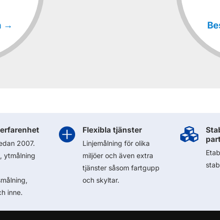
n →
Be
erfarenhet

Flexibla tjänster

Stab
par
edan 2007.
Linjemålning för olika
Etab
-, ytmålning
miljöer och även extra
stabi
tjänster såsom fartgupp
smålning,
och skyltar.
h inne.