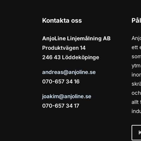
Kontakta oss
Pål
Anj
AnjoLine Linjemålning AB
ett
Produktvägen 14
som
246 43 Löddeköpinge
ytm
andreas@anjoline.se
ino
070-657 34 16
skr
och
joakim@anjoline.se
allt
070-657 34 17
indu