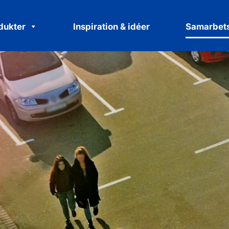
dukter
Inspiration & idéer
Samarbets