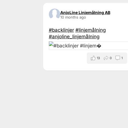
AnjoLine Linjemålning AB
10 months ago
#backlinjer
#linjemålning
#anjoline_linjemålning
13
0
1