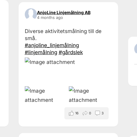
AnjoLine Linjemålning AB
4 months ago
Diverse aktivitetsmålning till de
små.
#anjoline_linjemålning
#linjemålning
#gårdslek
16
0
3