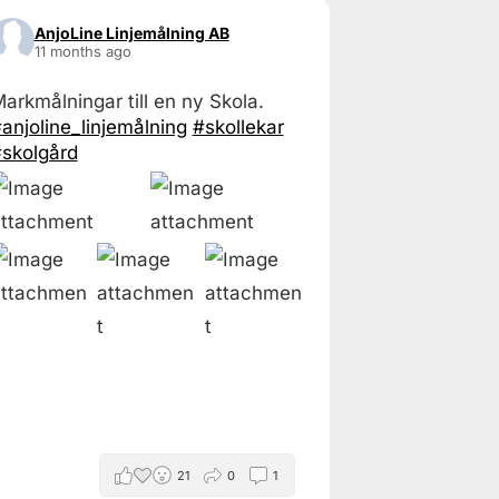
AnjoLine Linjemålning AB
11 months ago
arkmålningar till en ny Skola.
anjoline_linjemålning
#skollekar
skolgård
21
0
1