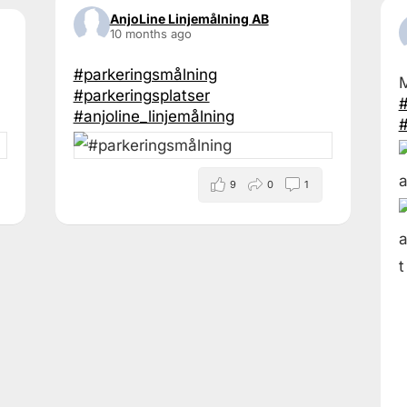
AnjoLine Linjemålning AB
10 months ago
#parkeringsmålning
M
#parkeringsplatser
#
#anjoline_linjemålning
#
9
0
1