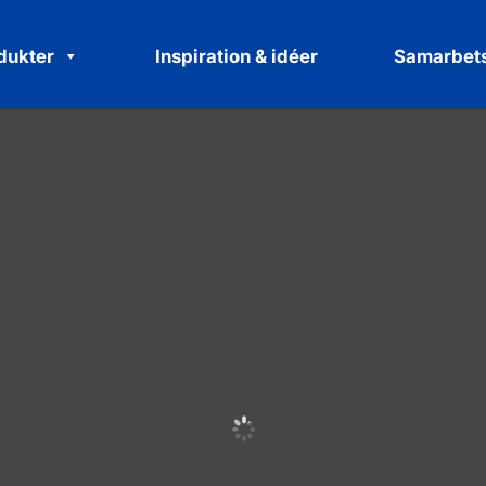
dukter
Inspiration & idéer
Samarbets