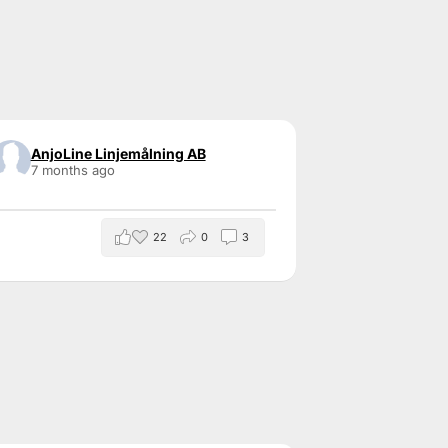
AnjoLine Linjemålning AB
7 months ago
22
0
3