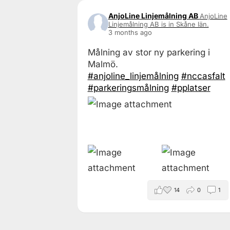
AnjoLine Linjemålning AB
AnjoLine
Linjemålning AB is in Skåne län.
3 months ago
Målning av stor ny parkering i
Malmö.
#anjoline_linjemålning
#nccasfalt
#parkeringsmålning
#pplatser
14
0
1