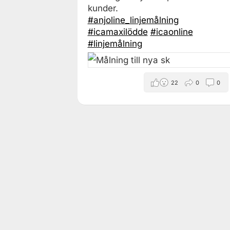
kunder.
#anjoline_linjemålning
#icamaxilödde
#icaonline
#linjemålning
22
0
0