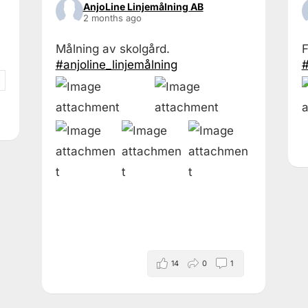
AnjoLine Linjemålning AB
2 months ago
Målning av skolgård.
F
#anjoline_linjemålning
#
14
0
1